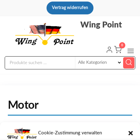
Zum
Vertrag widerrufen
Inhalt
springen
Wing Point
0
Motor
Es wurden keine Produkte gefunden,
Cookie-Zustimmung verwalten
die Ihrer Auswahl entsprechen.