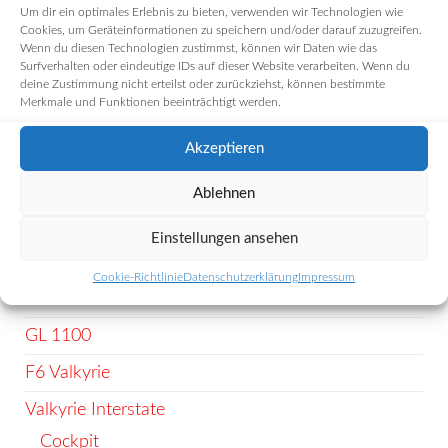
Um dir ein optimales Erlebnis zu bieten, verwenden wir Technologien wie
Cookies, um Geräteinformationen zu speichern und/oder darauf zuzugreifen.
Wenn du diesen Technologien zustimmst, können wir Daten wie das
Surfverhalten oder eindeutige IDs auf dieser Website verarbeiten. Wenn du
deine Zustimmung nicht erteilst oder zurückziehst, können bestimmte
Merkmale und Funktionen beeinträchtigt werden.
Akzeptieren
PRODUKT-KATEGORIEN
GL 1800 / 68 (J.2012)
Ablehnen
GL 1800 / 47
Einstellungen ansehen
GL 1500
Cookie-Richtlinie
Datenschutzerklärung
Impressum
GL 1200
GL 1100
F6 Valkyrie
Valkyrie Interstate
Cockpit